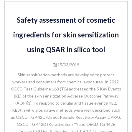
Safety assessment of cosmetic
ingredients for skin sensitization
using QSAR in silico tool
15/03/2019
Skin sensitization methods are developed to protect
workers and consumers from chemical exposures. In 2012,
OECD Test Guideline 168 (TG) addressed the 5 Key Events
(KE) of the skin sensitization Adverse Outcome Pathway
(AOP)[1]. To respond to cellular and tissue events(KE2,
KE3) in vitro alternative methods were well described such
as OECD TG 442C (Direct Peptide Reactivity Assay, DPRA);
OECD TG 442D (KeratinoSens™) and OECD TG 442E
(human Cell Line Activation Test, h-CLAT). The two